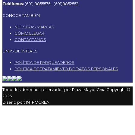
Teléfonos:
(601) 8855575 -
(601)8852552
CONOCE TAMBIÉN
NUESTRAS MARCAS
CÓMO LLEGAR
CONTÁCTANOS
LINKS DE INTERÉS
POLÍTICA DE PARQUEADEROS
POLÍTICA DE TRATAMIENTO DE DATOS PERSONALES
Todos los derechos reservados por Plaza Mayor Chia Copyright ©
2026
Diseño por:
INTROCREA