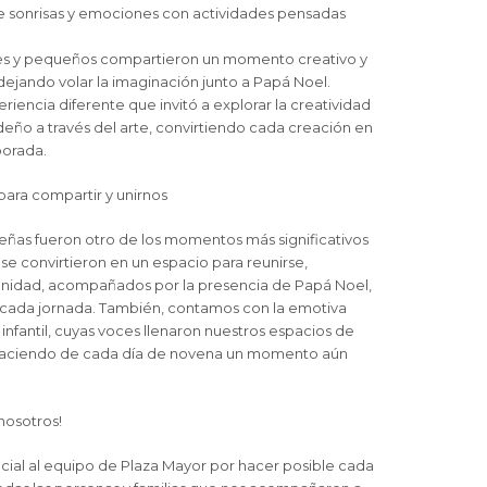
de sonrisas y emociones con actividades pensadas
es y pequeños compartieron un momento creativo y
dejando volar la imaginación junto a Papá Noel.
eriencia diferente que invitó a explorar la creatividad
ideño a través del arte, convirtiendo cada creación en
porada.
ara compartir y unirnos
eñas fueron otro de los momentos más significativos
se convirtieron en un espacio para reunirse,
unidad, acompañados por la presencia de Papá Noel,
a cada jornada. También, contamos con la emotiva
infantil, cuyas voces llenaron nuestros espacios de
 haciendo de cada día de novena un momento aún
 nosotros!
al al equipo de Plaza Mayor por hacer posible cada