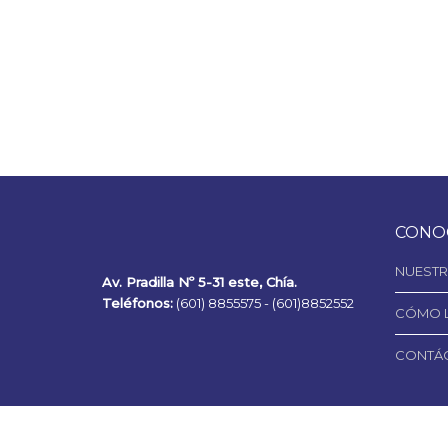
CONO
NUESTR
Av. Pradilla Nº 5-31 este, Chía.
Teléfonos:
(601) 8855575 -
(601)8852552
CÓMO 
CONTÁ
Todos los derechos reservados por Plaza Mayor Chia Copyri