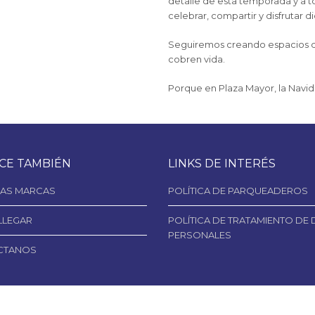
detalle de esta temporada y a t
celebrar, compartir y disfrutar d
Seguiremos creando espacios do
cobren vida.
Porque en Plaza Mayor, la Navid
CE TAMBIÉN
LINKS DE INTERÉS
AS MARCAS
POLÍTICA DE PARQUEADEROS
LLEGAR
POLÍTICA DE TRATAMIENTO DE
PERSONALES
CTANOS
ght © 2026