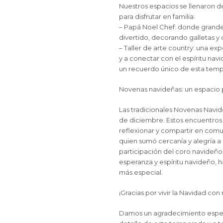
Nuestros espacios se llenaron 
para disfrutar en familia:
– Papá Noel Chef: donde grand
divertido, decorando galletas y 
– Taller de arte country: una exp
y a conectar con el espíritu nav
un recuerdo único de esta tem
Novenas navideñas: un espacio p
Las tradicionales Novenas Navid
de diciembre. Estos encuentros 
reflexionar y compartir en com
quien sumó cercanía y alegría 
participación del coro navideño 
esperanza y espíritu navideño,
más especial.
¡Gracias por vivir la Navidad con
Damos un agradecimiento especi