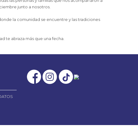
odas las personas y familias que nos acompañaron a
iciembre junto a nosotros.
nde la comunidad se encuentre y las tradiciones
ad te abraza más que una fecha.
 DATOS
Diseño por:
INTROCREA