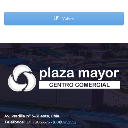
Volver
Av. Pradilla Nº 5-31 este, Chía.
Teléfonos:
(601) 8855575 -
(601)8852552