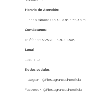
Horario de Atención:
Lunes a sábados: 09:00 a.m. a 7:30 p.m.
Contáctanos:
Teléfonos: 6225178 – 3012480615
Local:
Local 1–22
Redes sociales:
Instagram: @Fiestagrancasinooficial
Facebook: @Fiestagrancasinooficial