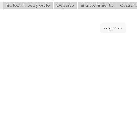
Belleza, moda y estilo
Deporte
Entretenimiento
Gastron
Cargar más