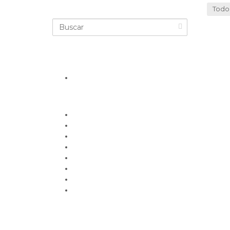
Todo
Nuestras categorías
Belleza, moda y estilo
Deporte
Financiero
Gimnasio
Entretenimiento
Gastronomía
Salud y bienestar
Servicios