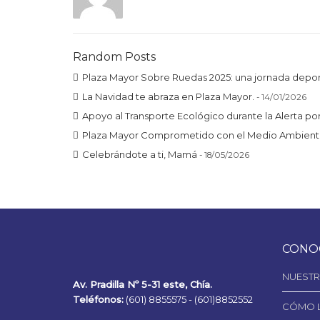
Random Posts
Plaza Mayor Sobre Ruedas 2025: una jornada depor
La Navidad te abraza en Plaza Mayor.
- 14/01/2026
Apoyo al Transporte Ecológico durante la Alerta p
Plaza Mayor Comprometido con el Medio Ambien
Celebrándote a ti, Mamá
- 18/05/2026
CONO
NUESTR
Av. Pradilla Nº 5-31 este, Chía.
Teléfonos:
(601) 8855575 -
(601)8852552
CÓMO 