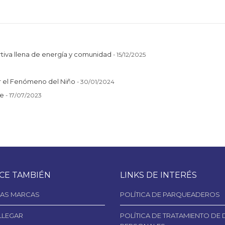
tiva llena de energía y comunidad
- 15/12/2025
or el Fenómeno del Niño
- 30/01/2024
te
- 17/07/2023
CE TAMBIÉN
LINKS DE INTERÉS
AS MARCAS
POLÍTICA DE PARQUEADEROS
LLEGAR
POLÍTICA DE TRATAMIENTO DE