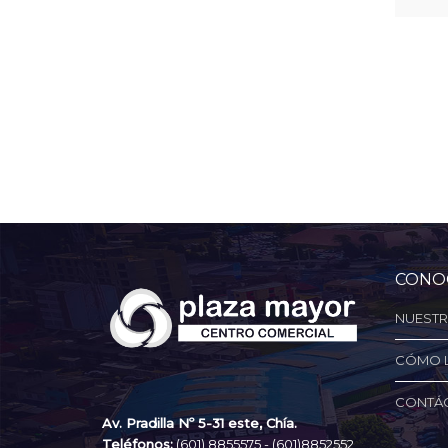
CONO
NUESTR
CÓMO 
CONTÁ
Av. Pradilla Nº 5-31 este, Chía.
Teléfonos:
(601) 8855575 -
(601)8852552