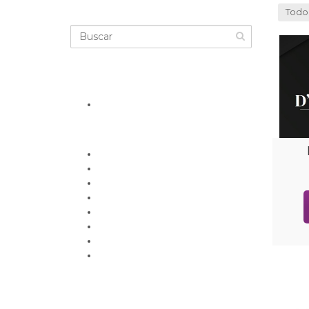
Todo
Nuestras categorías
Belleza, moda y estilo
Deporte
Financiero
Gimnasio
Entretenimiento
Gastronomía
Salud y bienestar
Servicios