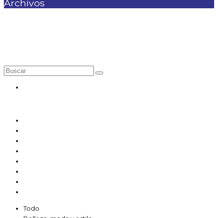
Archivos
Local 1-55/1-58
Nuestras categorías
Belleza, moda y estilo
Deporte
Financiero
Gimnasio
Entretenimiento
Gastronomía
Salud y bienestar
Servicios
Todo