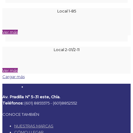
Local 1-85
Ver más
Local 2-01/2-11
Ver más
Cargar más
Av. Pradilla Nº 5-31 este, Chía.
Teléfonos:
(601) 8855575 -
(601)8852552
CONOCE TAMBIÉN
NUESTRAS MARCAS
CÓMO LLEGAR