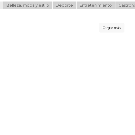
Belleza, moda y estilo
Deporte
Entretenimiento
Gastron
Cargar más