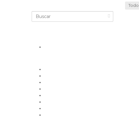
Todo
Nuestras categorías
Belleza, moda y estilo
Deporte
Financiero
Gimnasio
Entretenimiento
Gastronomía
Salud y bienestar
Servicios