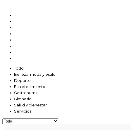
Belleza, moda y estilo
Deporte
Financiero
Gimnasio
Entretenimiento
Gastronomía
Salud y bienestar
Servicios
Todo
Belleza, moda y estilo
Deporte
Entretenimiento
Gastronomía
Gimnasio
Salud y bienestar
Servicios