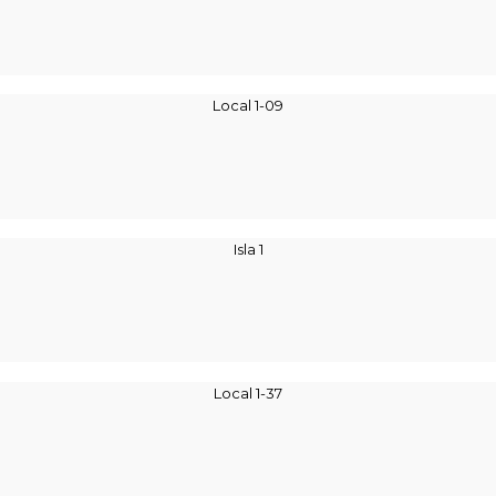
Local 1-09
Isla 1
Local 1-37